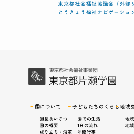
東京都社会福祉協議会（外部リ
とうきょう福祉ナビゲーショ
園について
子どもたちのくらし
地域
園長あいさつ
園での生活
地
園の概要
1日の流れ
地
成り立ち・沿革
年間行事