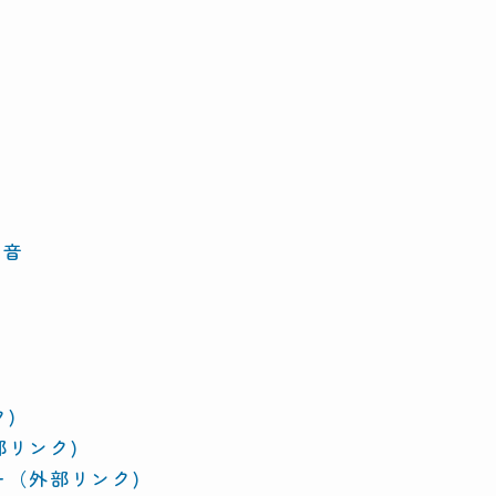
の音
)
リンク)
ー（外部リンク)