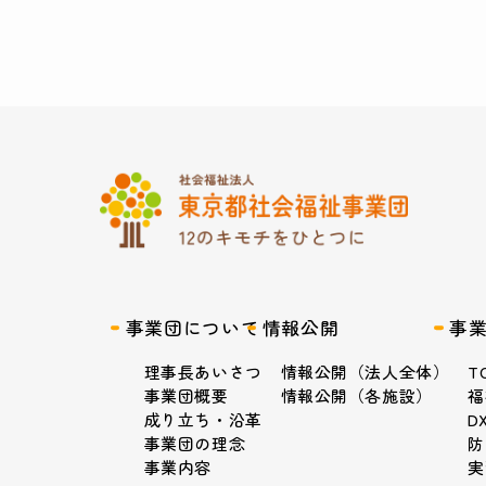
事業団について
情報公開
事
理事長あいさつ
情報公開（法人全体）
T
事業団概要
情報公開（各施設）
福
成り立ち・沿革
D
事業団の理念
防
事業内容
実