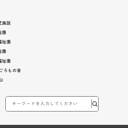
児施設
祉園
福祉園
祉園
福祉園
はごろもの音
山