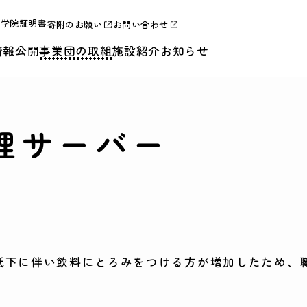
合学院証明書
寄附のお願い
お問い合わせ
情報公開
事業団の取組
施設紹介
お知らせ
理サーバー
低下に伴い飲料にとろみをつける方が増加したため、