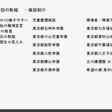
業団の取組
施設紹介
OKYO働きやすい
児童養護施設
障害者・障害
祉の職場宣言
東京都石神井学園
東京都七生福
Xの推進
災の取組
東京都小山児童学園
東京都東村山
習生の受入れ
東京都船形学園
東京都千葉福
東京都八街学園
東京都八王子
東京都勝山学園
立川療護園 
東京都片瀬学園
希望の郷 東村