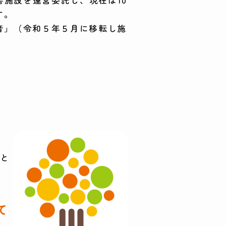
す。
音」（令和５年５月に移転し施
。
りと
て