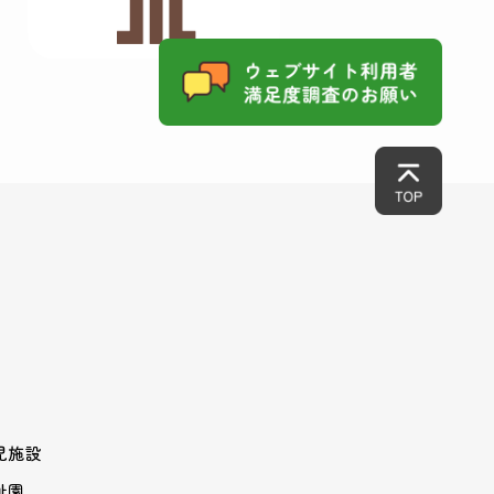
児施設
祉園