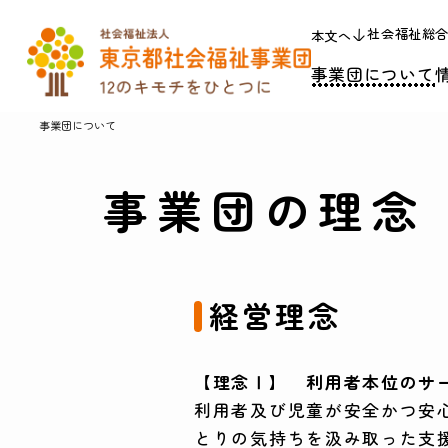
社会福祉総
本文へ
事業団について
事業団について
事業団の理念
経営理念
【理念Ⅰ】 利用者本位のサ
利用者及び児童が安全かつ安
とりの気持ちを汲み取った支