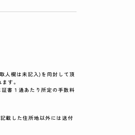
受取人欄は未記入)を同封して頂
れます。
の際に証書１通あたり所定の手数料
に記載した住所地以外には送付