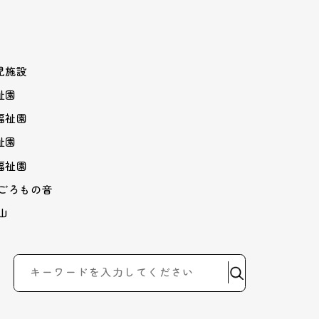
児施設
祉園
福祉園
祉園
福祉園
はごろもの音
山