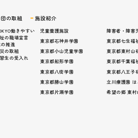
業団の取組
施設紹介
OKYO働きやすい
児童養護施設
障害者・障害
祉の職場宣言
東京都石神井学園
東京都七生福
Xの推進
災の取組
東京都小山児童学園
東京都東村山
習生の受入れ
東京都船形学園
東京都千葉福
東京都八街学園
東京都八王子
東京都勝山学園
立川療護園 
東京都片瀬学園
希望の郷 東村