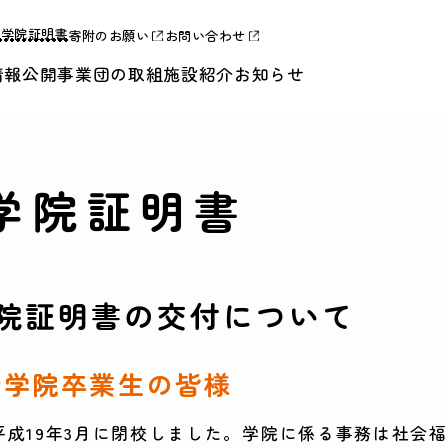
合学院証明書
寄附のお願い
お問い合わせ
情報公開
事業団の取組
施設紹介
お知らせ
学院証明書
院証明書の交付について
合学院卒業生の皆様
成19年3月に閉校しました。学院に係る事務は社会福