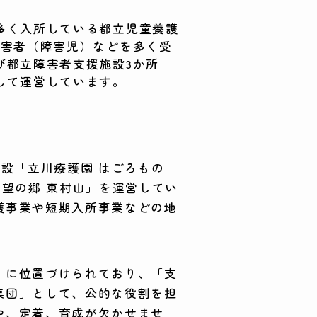
多く入所している都立児童養護
障害者（障害児）などを多く受
び都立障害者支援施設3か所
して運営しています。
設「立川療護園 はごろもの
希望の郷 東村山」を運営してい
護事業や短期入所事業などの地
」に位置づけられており、「支
集団」として、公的な役割を担
や、定着、育成が欠かせませ