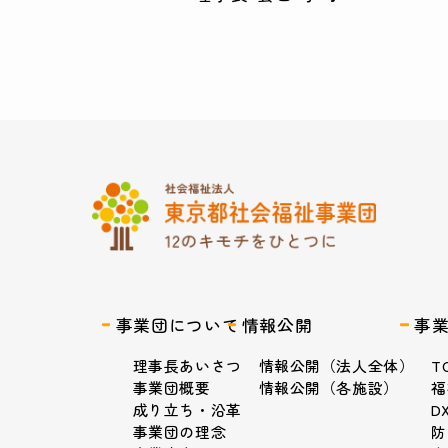
事業団について
情報公開
事
理事長あいさつ
情報公開（法人全体）
T
事業団概要
情報公開（各施設）
福
成り立ち・沿革
D
事業団の理念
防