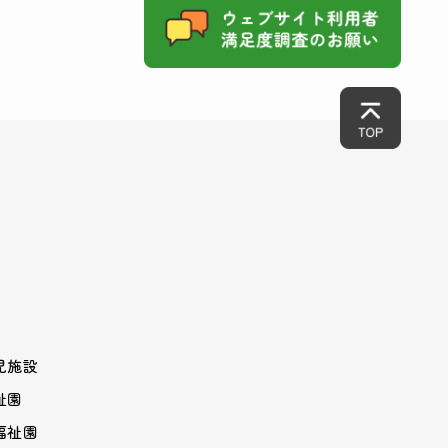
児施設
祉園
福祉園