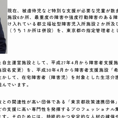
現在、被虐待児など特別な支援が必要な児童が数
施設6か所、最重度の障害や強度行動障害のある
け入れている都立福祉型障害児入所施設２か所及
（うち１か所は併設）を、東京都の指定管理者と
自主運営施設として、平成27年4月から障害者支援施
設名変更）を、平成30年4月から障害者支援施設「
生かして、在宅障害者（障害児）を対象とした生活介
組んでいます。
政との関連性が高い団体である「東京都政策連携団体
どの支援に高い専門性を発揮するプロフェッショナル
ます。そのためには、持続的かつ安定的な人材の確保