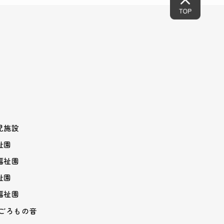
児施設
祉園
福祉園
祉園
福祉園
はごろもの音