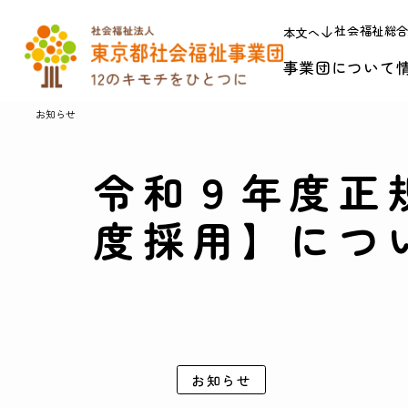
社会福祉総
本文へ
事業団について
お知らせ
令和９年度正
度採用】につ
お知らせ