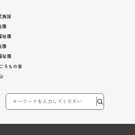
児施設
祉園
福祉園
祉園
福祉園
はごろもの音
山