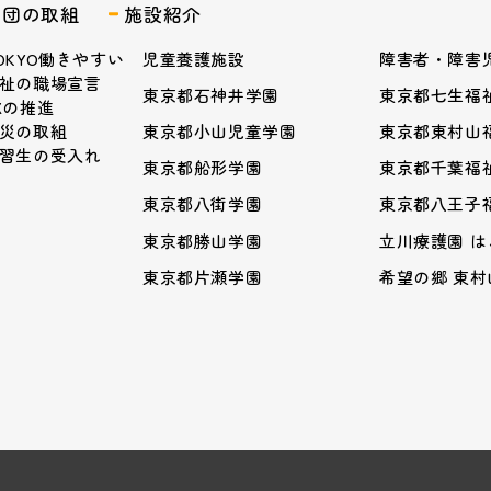
業団の取組
施設紹介
OKYO働きやすい
児童養護施設
障害者・障害
祉の職場宣言
東京都石神井学園
東京都七生福
Xの推進
災の取組
東京都小山児童学園
東京都東村山
習生の受入れ
東京都船形学園
東京都千葉福
東京都八街学園
東京都八王子
東京都勝山学園
立川療護園 
東京都片瀬学園
希望の郷 東村