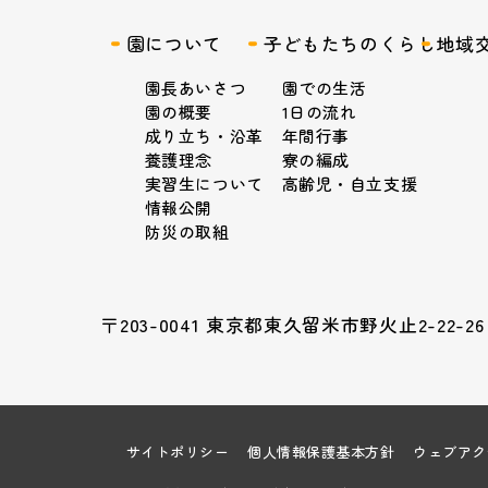
園について
子どもたちのくらし
地域
園長あいさつ
園での生活
園の概要
1日の流れ
成り立ち・沿革
年間行事
養護理念
寮の編成
実習生について
高齢児・自立支援
情報公開
防災の取組
〒203-0041 東京都東久留米市野火止2-22-26
サイトポリシー
個人情報保護基本方針
ウェブアク