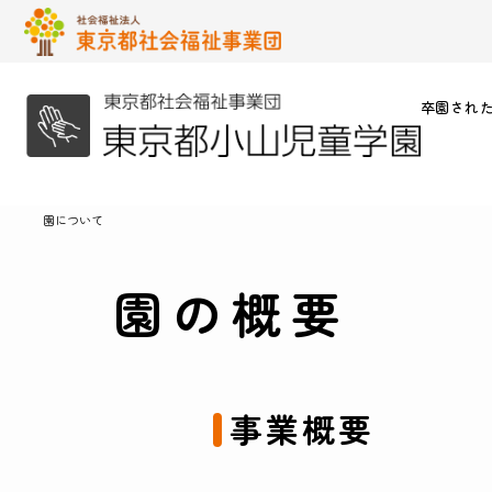
卒園され
園について
園の概要
事業概要