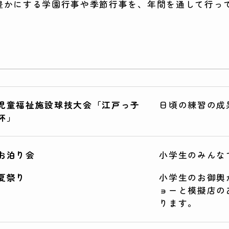
豊かにする学園行事や季節行事を、年間を通して行っ
児童福祉施設球技大会「江戸っ子
日頃の練習の成
杯」
お泊り会
小学生のみんな
夏祭り
小学生のお御輿
ョーと模擬店の
ります。