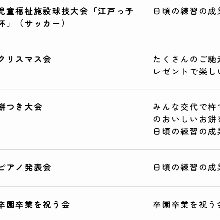
児童福祉施設球技大会「江戸っ子
日頃の練習の成
杯」（サッカー）
クリスマス会
たくさんのご馳
レゼントで楽し
餅つき大会
みんな交代で杵
のおいしいお餅
日頃の練習の成
ピアノ発表会
日頃の練習の成
卒園卒業を祝う会
卒園卒業を祝う