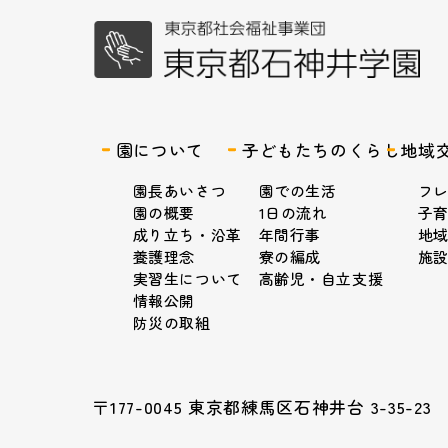
園について
子どもたちのくらし
地域
園長あいさつ
園での生活
フ
園の概要
1日の流れ
子
成り立ち・沿革
年間行事
地
養護理念
寮の編成
施
実習生について
高齢児・自立支援
情報公開
防災の取組
〒177-0045 東京都練馬区石神井台 3-35-23