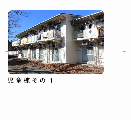
児童棟その１
児