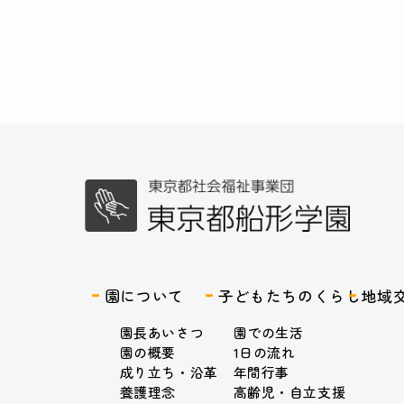
園について
子どもたちのくらし
地域
園長あいさつ
園での生活
園の概要
1日の流れ
成り立ち・沿革
年間行事
養護理念
高齢児・自立支援