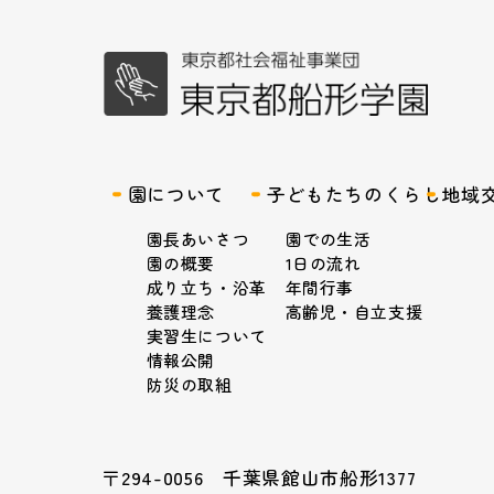
園について
子どもたちのくらし
地域
園長あいさつ
園での生活
園の概要
1日の流れ
成り立ち・沿革
年間行事
養護理念
高齢児・自立支援
実習生について
情報公開
防災の取組
〒294-0056 千葉県館山市船形1377