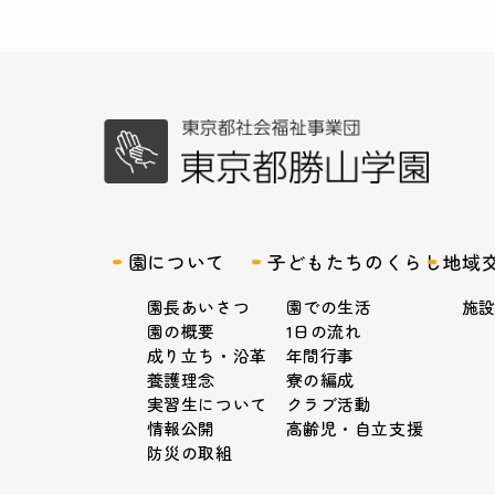
園について
子どもたちのくらし
地域
園長あいさつ
園での生活
施
園の概要
1日の流れ
成り立ち・沿革
年間行事
養護理念
寮の編成
実習生について
クラブ活動
情報公開
高齢児・自立支援
防災の取組