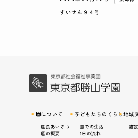
すいせん９４号
園について
子どもたちのくらし
地域
園長あいさつ
園での生活
施
園の概要
1日の流れ