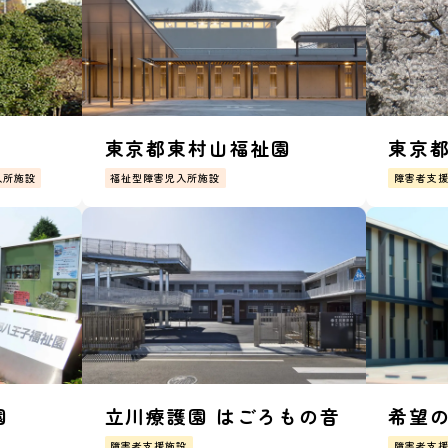
東京都東村山福祉園
東京
入所施設
福祉型障害児入所施設
障害者支
園
立川療護園 はごろもの音
希望の
障害者支援施設
障害者支